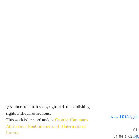
© Authors retain the copyright and full publishing
rights without restrictions.
مجله فیزیک زمین و فضا در پایگاه بین المللی DOAJ نمایه
This work is licensed under a
Creative Commons
Attribution-NonCommercial 4.0 International
License
.
1402-04-04