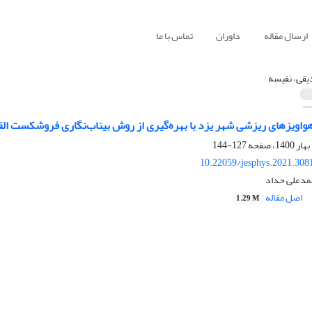
ارسال مقاله
داوران
تماس با ما
قی، نفیسه
اویز‌های ریزشی شهر یزد با بهره‌گیری از روش بیناب‌نگاری فروشکست الق
127-144
10.22059/jesphys.2021.308
مدعلی حداد
اصل مقاله
1.29 M