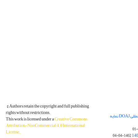
© Authors retain the copyright and full publishing
rights without restrictions.
مجله فیزیک زمین و فضا در پایگاه بین المللی DOAJ نمایه
This work is licensed under a
Creative Commons
Attribution-NonCommercial 4.0 International
License
.
1402-04-04