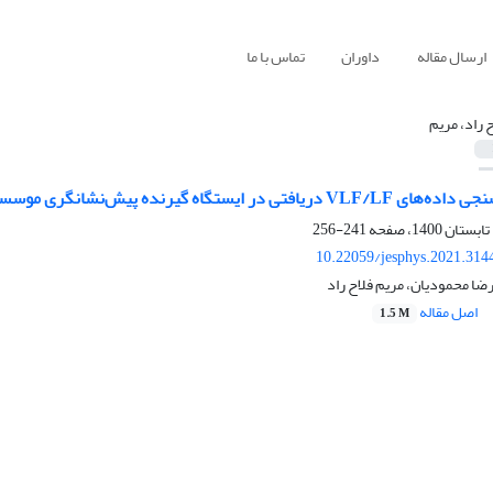
ارسال مقاله
داوران
تماس با ما
ح راد، مریم
ه گیرنده پیش‌نشانگری موسسه ژئوفیزیک دانشگاه تهران
241-256
10.22059/jesphys.2021.314
ا محمودیان، مریم فلاح راد
اصل مقاله
1.5 M