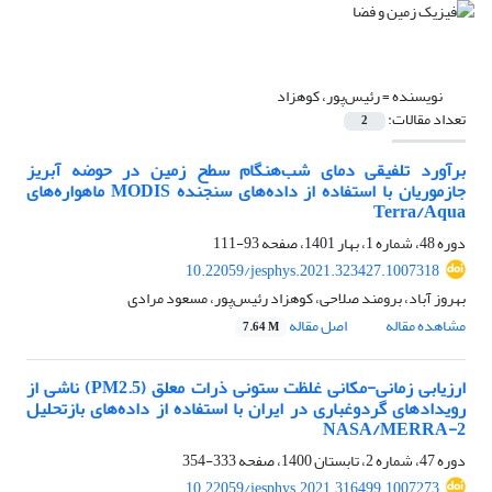
نویسنده =
رئیس‌پور، کوهزاد
تعداد مقالات:
2
برآورد تلفیقی دمای شب‌هنگام سطح زمین در حوضه آبریز
جازموریان با استفاده از داده‌های سنجنده MODIS ماهواره‌های
Terra/Aqua
دوره 48، شماره 1، بهار 1401، صفحه
93-111
10.22059/jesphys.2021.323427.1007318
بهروز آباد، برومند صلاحی، کوهزاد رئیس‌پور، مسعود مرادی
مشاهده مقاله
اصل مقاله
7.64 M
ارزیابی زمانی-مکانی غلظت ستونی ذرات معلق (PM2.5) ناشی از
رویدادهای گردوغباری در ایران با استفاده از داده‌های بازتحلیل
NASA/MERRA-2
دوره 47، شماره 2، تابستان 1400، صفحه
333-354
10.22059/jesphys.2021.316499.1007273