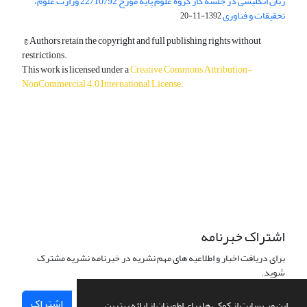
زبان انگلیسی در جلسه کار گروه علوم پایه مورخ 22/10/92 وزارت علوم،
تحقیقات و فناوری
1392-11-20
© Authors retain the copyright and full publishing rights without
restrictions.
This work is licensed under a
Creative Commons Attribution-
NonCommercial 4.0 International License
.
دسترسی به مقالات آزاد و رایگان است.
اشتراک خبرنامه
برای دریافت اخبار و اطلاعیه های مهم نشریه در خبرنامه نشریه مشترک
شوید.
اشتراک
این وب سایت از کوکی ها برای اطمینان از ارائه بهترین