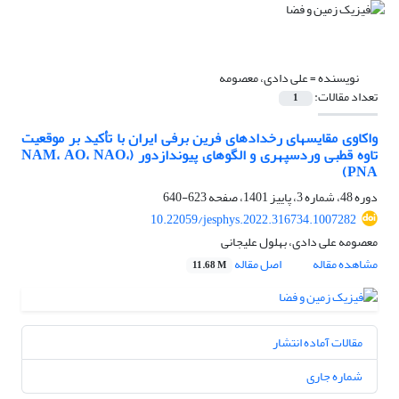
نویسنده =
علی دادی، معصومه
تعداد مقالات:
1
واکاوی مقایسه‎ای رخدادهای فرین برفی ایران با تأکید بر موقعیت
تاوه قطبی وردسپهری و الگوهای پیوندازدور (NAM، AO، NAO،
PNA)
دوره 48، شماره 3، پاییز 1401، صفحه
623-640
10.22059/jesphys.2022.316734.1007282
معصومه علی دادی، بهلول علیجانی
مشاهده مقاله
اصل مقاله
11.68 M
مقالات آماده انتشار
شماره جاری