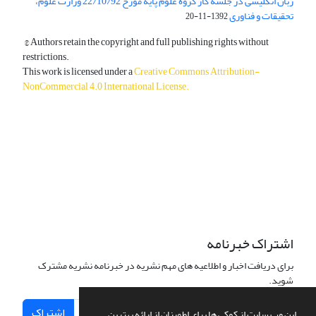
زبان انگلیسی در جلسه کار گروه علوم پایه مورخ 22/10/92 وزارت علوم،
تحقیقات و فناوری
1392-11-20
© Authors retain the copyright and full publishing rights without
restrictions.
This work is licensed under a
Creative Commons Attribution-
NonCommercial 4.0 International License
.
دسترسی به مقالات آزاد و رایگان است.
اشتراک خبرنامه
برای دریافت اخبار و اطلاعیه های مهم نشریه در خبرنامه نشریه مشترک
شوید.
اشتراک
این وب سایت از کوکی ها برای اطمینان از ارائه بهترین