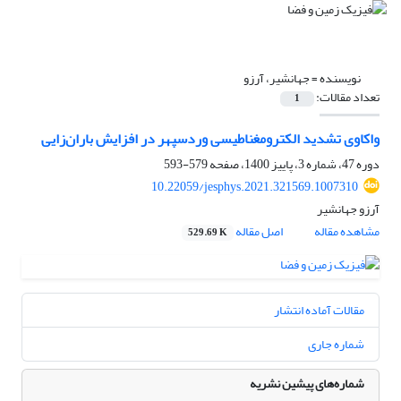
نویسنده =
جهانشیر، آرزو
تعداد مقالات:
1
واکاوی تشدید الکترومغناطیسی وردسپهر در افزایش باران‌زایی
دوره 47، شماره 3، پاییز 1400، صفحه
579-593
10.22059/jesphys.2021.321569.1007310
آرزو جهانشیر
مشاهده مقاله
اصل مقاله
529.69 K
مقالات آماده انتشار
شماره جاری
شماره‌های پیشین نشریه