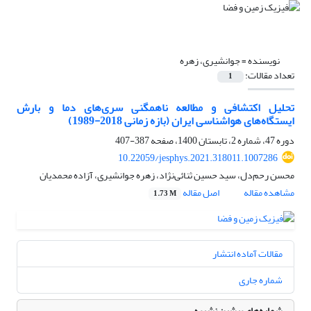
نویسنده =
جوانشیری، زهره
تعداد مقالات:
1
تحلیل اکتشافی و مطالعه ناهمگنی سری‌های دما و بارش
ایستگاه‌های هواشناسی ایران (بازه زمانی 2018-1989)
دوره 47، شماره 2، تابستان 1400، صفحه
387-407
10.22059/jesphys.2021.318011.1007286
محسن رحم‌دل، سید حسین ثنائی‌نژاد، زهره جوانشیری، آزاده محمدیان
مشاهده مقاله
اصل مقاله
1.73 M
مقالات آماده انتشار
شماره جاری
شماره‌های پیشین نشریه