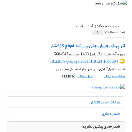
نویسنده =
ذادق‌آبادی، احمد
تعداد مقالات:
1
اثر پهنای جریان جتی بر رشد امواج کژفشار
دوره 47، شماره 3، پاییز 1400، صفحه
547-560
10.22059/jesphys.2021.319124.1007294
احمد ذادق‌آبادی، مریم رضازاده، علی محمدی
مشاهده مقاله
اصل مقاله
613.87 K
مقالات آماده انتشار
شماره جاری
شماره‌های پیشین نشریه