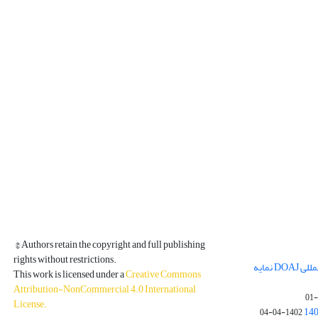
© Authors retain the copyright and full publishing
rights without restrictions.
مجله فیزیک زمین و فضا در پایگاه بین المللی DOAJ نمایه
This work is licensed under a
Creative Commons
Attribution-NonCommercial 4.0 International
License
.
1402-04-04