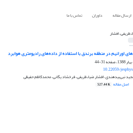
ارسال مقاله
داوران
تماس با ما
ء‌ظریفی، افشار
های اورانیم در منطقه برندق با استفاده از داده‌های رادیومتری هوابرد
31-44
10.22059/jesphy
جید نبی‌بیدهندی، افشار ضیاء‌ظریفی، فرخشاد یگانی، محمد‌کاظم حفیظی
اصل مقاله
527.44 K