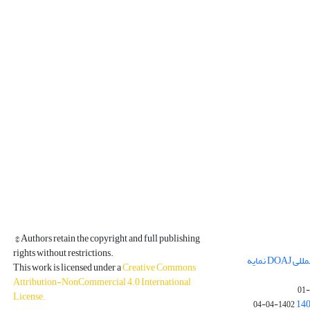
© Authors retain the copyright and full publishing
rights without restrictions.
مجله فیزیک زمین و فضا در پایگاه بین المللی DOAJ نمایه
This work is licensed under a
Creative Commons
Attribution-NonCommercial 4.0 International
License
.
1402-04-04