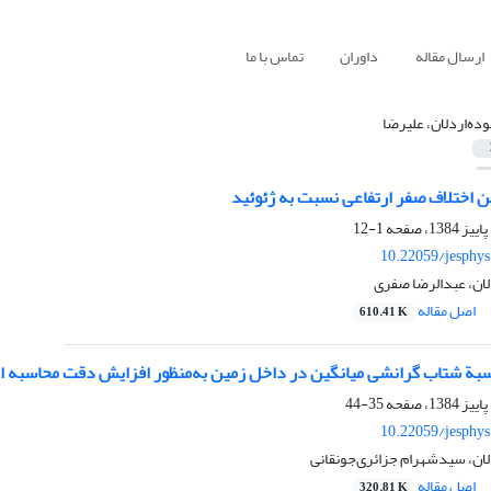
ارسال مقاله
داوران
تماس با ما
وده‌اردلان، علیرضا
ن اختلاف صفر ارتفاعی نسبت به ژئوئید
1-12
10.22059/jesphy
لان، عبدالرضا صفری
اصل مقاله
610.41 K
بة شتاب گرانشی میانگین در داخل زمین به‌منظور افزایش دقت محاسبه ار
35-44
10.22059/jesphy
لان، سیدشهرام جزائری‌جونقانی
اصل مقاله
320.81 K