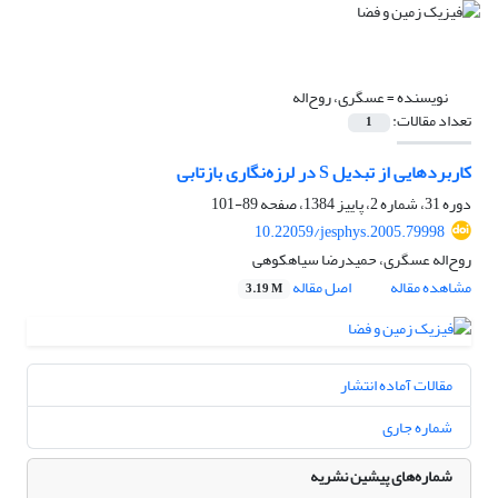
نویسنده =
عسگری، روح‌اله
تعداد مقالات:
1
کاربردهایی از تبدیل S در لرزه‌نگاری بازتابی
دوره 31، شماره 2، پاییز 1384، صفحه
89-101
10.22059/jesphys.2005.79998
روح‌اله عسگری، حمیدرضا سیاهکوهی
مشاهده مقاله
اصل مقاله
3.19 M
مقالات آماده انتشار
شماره جاری
شماره‌های پیشین نشریه