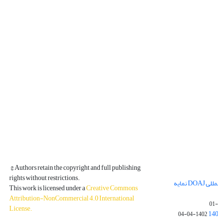
© Authors retain the copyright and full publishing
rights without restrictions.
مجله فیزیک زمین و فضا در پایگاه بین المللی DOAJ نمایه
This work is licensed under a
Creative Commons
Attribution-NonCommercial 4.0 International
License
.
1402-04-04