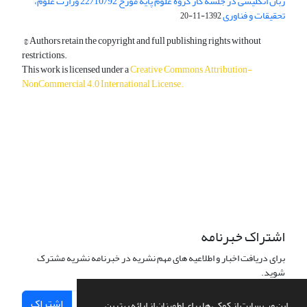
زبان انگلیسی در جلسه کار گروه علوم پایه مورخ 22/10/92 وزارت علوم،
تحقیقات و فناوری
1392-11-20
© Authors retain the copyright and full publishing rights without
restrictions.
This work is licensed under a
Creative Commons Attribution-
NonCommercial 4.0 International License
.
دسترسی به مقالات آزاد و رایگان است.
اشتراک خبرنامه
برای دریافت اخبار و اطلاعیه های مهم نشریه در خبرنامه نشریه مشترک
شوید.
اشتراک
این وب سایت از کوکی ها برای اطمینان از ارائه بهترین