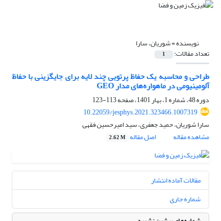
نویسنده =
شوریان، سارا
تعداد مقالات:
1
طراحی و محاسبه یک حفاظ پرتویی چند لایه برای جایگزینی با حفاظ
آلومینیومی در ماهواره‌‌های مدار GEO
دوره 48، شماره 1، بهار 1401، صفحه
113-123
10.22059/jesphys.2021.323466.1007319
سارا شوریان، حمید جعفری، سید امیرحسین فقهی
مشاهده مقاله
اصل مقاله
2.62 M
مقالات آماده انتشار
شماره جاری
شماره‌های پیشین نشریه