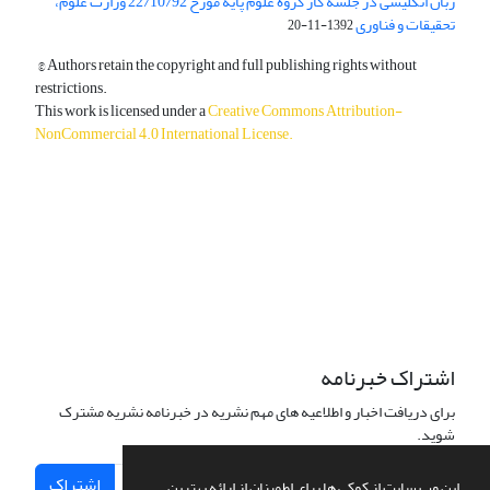
زبان انگلیسی در جلسه کار گروه علوم پایه مورخ 22/10/92 وزارت علوم،
تحقیقات و فناوری
1392-11-20
© Authors retain the copyright and full publishing rights without
restrictions.
This work is licensed under a
Creative Commons Attribution-
NonCommercial 4.0 International License
.
دسترسی به مقالات آزاد و رایگان است.
اشتراک خبرنامه
برای دریافت اخبار و اطلاعیه های مهم نشریه در خبرنامه نشریه مشترک
شوید.
اشتراک
این وب سایت از کوکی ها برای اطمینان از ارائه بهترین