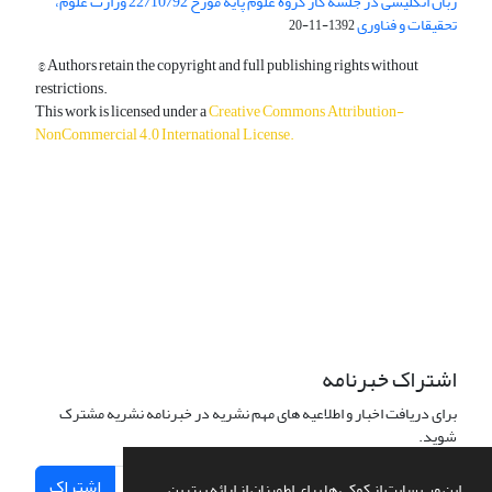
زبان انگلیسی در جلسه کار گروه علوم پایه مورخ 22/10/92 وزارت علوم،
تحقیقات و فناوری
1392-11-20
© Authors retain the copyright and full publishing rights without
restrictions.
This work is licensed under a
Creative Commons Attribution-
NonCommercial 4.0 International License
.
دسترسی به مقالات آزاد و رایگان است.
اشتراک خبرنامه
برای دریافت اخبار و اطلاعیه های مهم نشریه در خبرنامه نشریه مشترک
شوید.
اشتراک
این وب سایت از کوکی ها برای اطمینان از ارائه بهترین