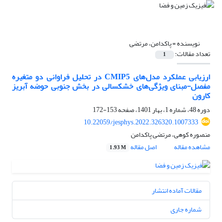
نویسنده =
پاکدامن، مرتضی
تعداد مقالات:
1
ارزیابی عملکرد مدل‌های CMIP5 در تحلیل فراوانی دو متغیره
مفصل-مبنای ویژگی‌های خشکسالی در بخش جنوبی حوضه آبریز
کارون
دوره 48، شماره 1، بهار 1401، صفحه
153-172
10.22059/jesphys.2022.326320.1007333
منصوره کوهی، مرتضی پاکدامن
مشاهده مقاله
اصل مقاله
1.93 M
مقالات آماده انتشار
شماره جاری