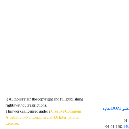
© Authors retain the copyright and full publishing
rights without restrictions.
مجله فیزیک زمین و فضا در پایگاه بین المللی DOAJ نمایه
This work is licensed under a
Creative Commons
Attribution-NonCommercial 4.0 International
License
.
1402-04-04