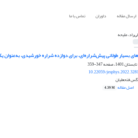
ارسال مقاله
داوران
تماس با ما
ی‌راد، ملیحه
ی بسیار طولانی پیش‌شراره‌ای، برای دوازده شراره خورشیدی، به‌‌‌عنوان ی
347-359
10.22059/jesphys.2022.328
نرگس فتحعلیان
اصل مقاله
4.39 M