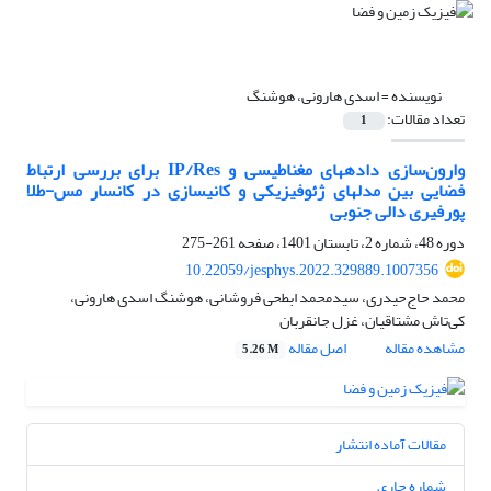
نویسنده =
اسدی هارونی، هوشنگ
تعداد مقالات:
1
وارون‌‌سازی داده‎های مغناطیسی و IP/Res برای بررسی ارتباط
فضایی بین مدل‎های ژئوفیزیکی و کانی‎سازی در کانسار مس-طلا
پورفیری دالی جنوبی
دوره 48، شماره 2، تابستان 1401، صفحه
261-275
10.22059/jesphys.2022.329889.1007356
محمد حاج‌حیدری، سیدمحمد ابطحی فروشانی، هوشنگ اسدی هارونی،
کی‌تاش مشتاقیان، غزل جانقربان
مشاهده مقاله
اصل مقاله
5.26 M
مقالات آماده انتشار
شماره جاری