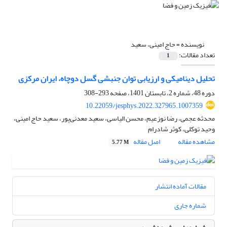
نویسنده =
حاج امینی، سعید
تعداد مقالات:
1
تحلیل دینامیکی و ارزیابی توان جنبشی گسل دوچاه، ایران مرکزی
دوره 48، شماره 2، تابستان 1401، صفحه
293-308
10.22059/jesphys.2022.327965.1007359
محدثه عجمی، رضا نوزعیم، محسن الیاسی، سعید معدنی‌پور، سعید حاج امینی،
وحید توکلی، کوثر شادرام
مشاهده مقاله
اصل مقاله
5.77 M
مقالات آماده انتشار
شماره جاری