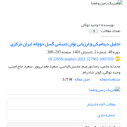
نویسنده =
وحید توکلی
تعداد مقالات:
1
تحلیل دینامیکی و ارزیابی توان جنبشی گسل دوچاه، ایران مرکزی
دوره 48، شماره 2، تابستان 1401، صفحه
293-308
10.22059/jesphys.2022.327965.1007359
محدثه عجمی، رضا نوزعیم، محسن الیاسی، سعید معدنی‌پور، سعید حاج امینی،
وحید توکلی، کوثر شادرام
مشاهده مقاله
اصل مقاله
5.77 M
مقالات آماده انتشار
شماره جاری