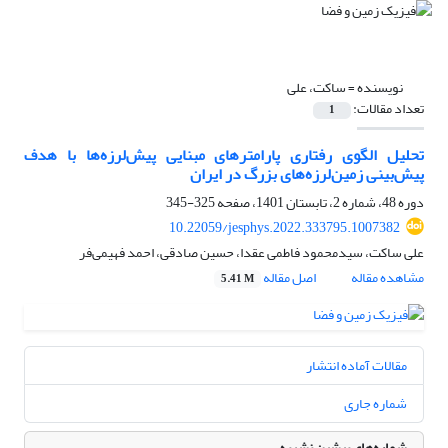
نویسنده =
ساکت، علی
تعداد مقالات:
1
تحلیل الگوی رفتاری پارامترهای مبنایی پیش‌لرزه‌ها با هدف
پیش‌بینی زمین‌لرزه‌های بزرگ در ایران
دوره 48، شماره 2، تابستان 1401، صفحه
325-345
10.22059/jesphys.2022.333795.1007382
علی ساکت، سیدمحمود فاطمی عقدا، حسین صادقی، احمد فهیمی‌فر
مشاهده مقاله
اصل مقاله
5.41 M
مقالات آماده انتشار
شماره جاری
شماره‌های پیشین نشریه