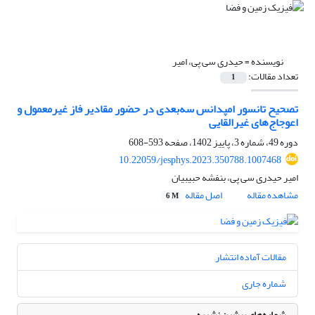
نویسنده =
حیدری سی پی، امیر
تعداد مقالات:
1
تصحیح تانسور امپدانس سه‌بعدی در حضور مقادیر فاز غیرمعمول و
اعوجاج‌های غیرالقایی
دوره 49، شماره 3، پاییز 1402، صفحه
593-608
10.22059/jesphys.2023.350788.1007468
امیر حیدری سی پی، بنفشه حبیبیان
مشاهده مقاله
اصل مقاله
6 M
مقالات آماده انتشار
شماره جاری
شماره‌های پیشین نشریه