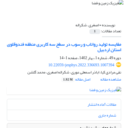
نویسنده =
اصغری، شکراله
تعداد مقالات:
1
مقایسه تولید رواناب و رسوب در سطح سه کاربری منطقه فندوقلوی
استان اردبیل
دوره 49، شماره 1، بهار 1402، صفحه
1-14
10.22059/jesphys.2022.336693.1007394
نقی مرادی کیا، اباذر اسمعلی عوری، شکراله اصغری، محمد گلشن
مشاهده مقاله
اصل مقاله
1.92 M
مقالات آماده انتشار
شماره جاری
شماره‌های پیشین نشریه