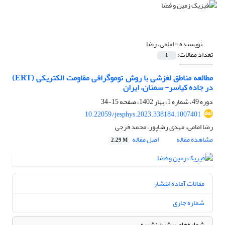
نویسنده =
امامی، رضا
تعداد مقالات:
1
مطالعه مناطق لغزشی با روش توموگرافی مقاومت الکتریکی (ERT)
در جاده کیاسر- سمنان، ایران
دوره 49، شماره 1، بهار 1402، صفحه
15-34
10.22059/jesphys.2023.338184.1007401
رضا امامی، مهدی رضاپور، محمد فرجی
مشاهده مقاله
اصل مقاله
2.29 M
مقالات آماده انتشار
شماره جاری
شماره‌های پیشین نشریه