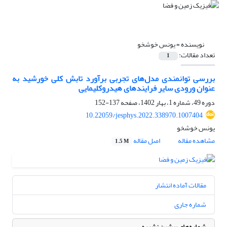
نویسنده =
یونس خوشخو
تعداد مقالات:
1
بررسی توانمندی مدل‌های تجربی برآورد تابش کلی خورشید به
عنوان ورودی سایر فرایندهای هیدروکلیمایی
دوره 49، شماره 1، بهار 1402، صفحه
137-152
10.22059/jesphys.2022.338970.1007404
یونس خوشخو
مشاهده مقاله
اصل مقاله
1.5 M
مقالات آماده انتشار
شماره جاری
شماره‌های پیشین نشریه