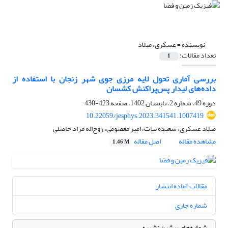
نویسنده =
عسکری، میلاد
تعداد مقالات:
1
بررسی آماری تحول لایه مرزی جوی شهر زنجان با استفاده از
داده‌های لیدار پس‌پراکنش کشسان
دوره 49، شماره 2، تابستان 1402، صفحه
423-430
10.22059/jesphys.2023.341541.1007419
میلاد عسکری، سعیده بیات، امیر معصومی، روح‌اله مراد حاصلی
مشاهده مقاله
اصل مقاله
1.46 M
مقالات آماده انتشار
شماره جاری
شماره‌های پیشین نشریه