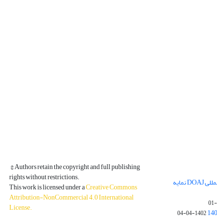
© Authors retain the copyright and full publishing
rights without restrictions.
مجله فیزیک زمین و فضا در پایگاه بین المللی DOAJ نمایه
This work is licensed under a
Creative Commons
Attribution-NonCommercial 4.0 International
License
.
1402-04-04