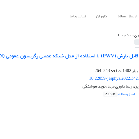
ارسال مقاله
داوران
تماس با ما
ری مجد، رضا
243-264
10.22059/jesphys.2022.342
ین، رضا داوری مجد، نوید هوشنگی
اصل مقاله
2.15 M