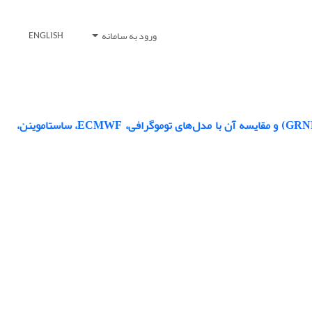
ورود به سامانه
ENGLISH
برآورد بخار آب قابل بارش (PWV) با استفاده از مدل شبکه عصبی رگرسیون عمومی (GRNN) و مقایسه آن با مدل‌های توموگرافی، ECMWF، ساستاموینن،