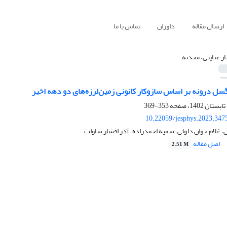
ارسال مقاله
داوران
تماس با ما
ر عنایتی، محدثه
سل درونه بر اساس سازوکار کانونی زمین‌لرزه‌های دو دهه اخیر
353-369
10.22059/jesphys.2023.347
، غلام جوان دلوئی، سمیه احمدزاده، آذر افشار ساوات
اصل مقاله
2.51 M