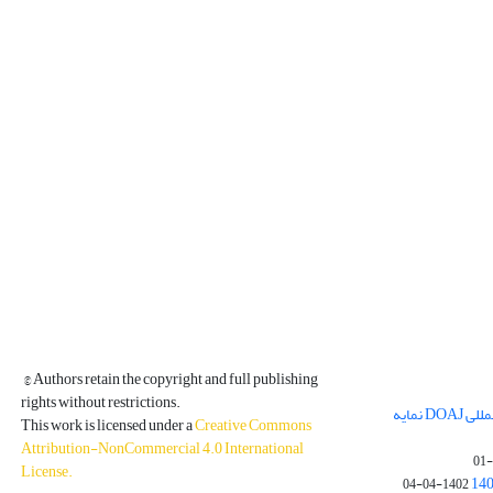
© Authors retain the copyright and full publishing
rights without restrictions.
مجله فیزیک زمین و فضا در پایگاه بین المللی DOAJ نمایه
This work is licensed under a
Creative Commons
Attribution-NonCommercial 4.0 International
License
.
1402-04-04