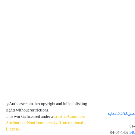
© Authors retain the copyright and full publishing
rights without restrictions.
مجله فیزیک زمین و فضا در پایگاه بین المللی DOAJ نمایه
This work is licensed under a
Creative Commons
Attribution-NonCommercial 4.0 International
License
.
1402-04-04