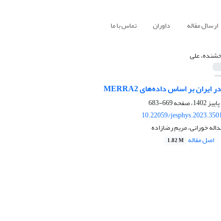
ارسال مقاله
داوران
تماس با ما
شنده، علی
ایران بر اساس داده‌‌های MERRA2
669-683
10.22059/jesphys.2023.350
اله خورانی، مریم رضازاده
اصل مقاله
1.82 M