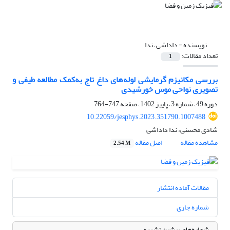
نویسنده =
داداشی، ندا
تعداد مقالات:
1
بررسی مکانیزم گرمایشی لوله‌های داغ تاج به‌کمک مطالعه طیفی و
تصویری نواحی موس خورشیدی
دوره 49، شماره 3، پاییز 1402، صفحه
747-764
10.22059/jesphys.2023.351790.1007488
شادی محسنی، ندا داداشی
مشاهده مقاله
اصل مقاله
2.54 M
مقالات آماده انتشار
شماره جاری
شماره‌های پیشین نشریه