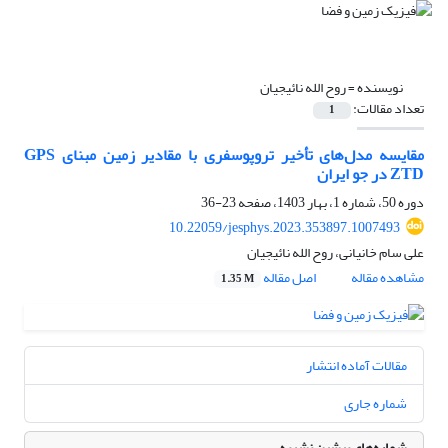
نویسنده =
روح الله نائیجیان
تعداد مقالات:
1
مقایسه مدل‌های تأخیر تروپوسفری با مقادیر زمین مبنای GPS
ZTD در جو ایران
دوره 50، شماره 1، بهار 1403، صفحه
23-36
10.22059/jesphys.2023.353897.1007493
علی سام خانیانی، روح الله نائیجیان
مشاهده مقاله
اصل مقاله
1.35 M
مقالات آماده انتشار
شماره جاری
شماره‌های پیشین نشریه