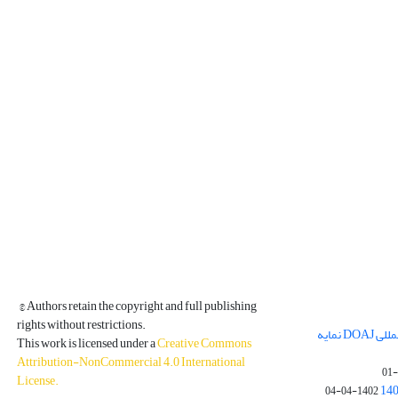
© Authors retain the copyright and full publishing
rights without restrictions.
مجله فیزیک زمین و فضا در پایگاه بین المللی DOAJ نمایه
This work is licensed under a
Creative Commons
Attribution-NonCommercial 4.0 International
License
.
1402-04-04