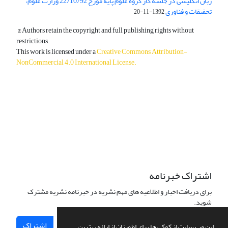
زبان انگلیسی در جلسه کار گروه علوم پایه مورخ 22/10/92 وزارت علوم،
تحقیقات و فناوری
1392-11-20
© Authors retain the copyright and full publishing rights without
restrictions.
This work is licensed under a
Creative Commons Attribution-
NonCommercial 4.0 International License
.
دسترسی به مقالات آزاد و رایگان است.
اشتراک خبرنامه
برای دریافت اخبار و اطلاعیه های مهم نشریه در خبرنامه نشریه مشترک
شوید.
اشتراک
این وب سایت از کوکی ها برای اطمینان از ارائه بهترین