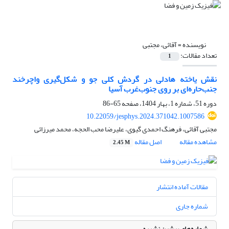
نویسنده =
آقائی، مجتبی
تعداد مقالات:
1
نقش یاخته هادلی در گردش کلی جو و شکل‌گیری واچرخند
جنب‌حاره‌ای بر روی جنوب‌غرب آسیا
دوره 51، شماره 1، بهار 1404، صفحه
65-86
10.22059/jesphys.2024.371042.1007586
مجتبی آقائی، فرهنگ احمدی گیوی، علیرضا محب الحجه، محمد میرزائی
مشاهده مقاله
اصل مقاله
2.45 M
مقالات آماده انتشار
شماره جاری
شماره‌های پیشین نشریه