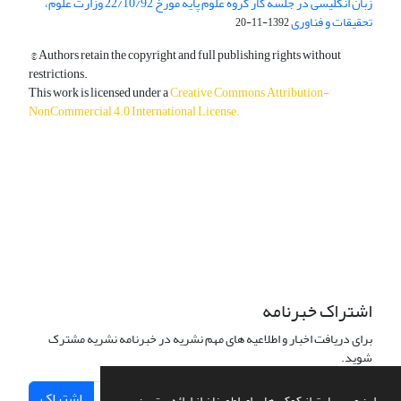
زبان انگلیسی در جلسه کار گروه علوم پایه مورخ 22/10/92 وزارت علوم،
تحقیقات و فناوری
1392-11-20
© Authors retain the copyright and full publishing rights without
restrictions.
This work is licensed under a
Creative Commons Attribution-
NonCommercial 4.0 International License
.
دسترسی به مقالات آزاد و رایگان است.
اشتراک خبرنامه
برای دریافت اخبار و اطلاعیه های مهم نشریه در خبرنامه نشریه مشترک
شوید.
اشتراک
این وب سایت از کوکی ها برای اطمینان از ارائه بهترین