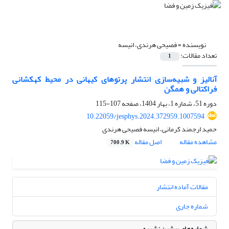
نویسنده =
فصیحی هرندی، انیسه
تعداد مقالات:
1
آنالیز و شبیه‌سازی انتشار پرتوهای کیهانی در محیط کهکشانی
فراکتالی و همگن
دوره 51، شماره 1، بهار 1404، صفحه
107-115
10.22059/jesphys.2024.372959.1007594
حمید ارجمند کرمانی، انیسه فصیحی هرندی
مشاهده مقاله
اصل مقاله
700.9 K
مقالات آماده انتشار
شماره جاری
شماره‌های پیشین نشریه