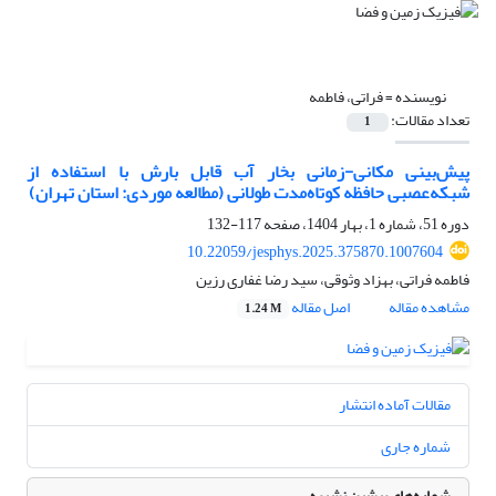
نویسنده =
فراتی، فاطمه
تعداد مقالات:
1
پیش‌بینی مکانی-زمانی بخار آب قابل بارش با استفاده از
شبکه‌عصبی حافظه کوتاه‌مدت طولانی (مطالعه موردی: استان تهران)
دوره 51، شماره 1، بهار 1404، صفحه
117-132
10.22059/jesphys.2025.375870.1007604
فاطمه فراتی، بهزاد وثوقی، سید رضا غفاری رزین
مشاهده مقاله
اصل مقاله
1.24 M
مقالات آماده انتشار
شماره جاری
شماره‌های پیشین نشریه