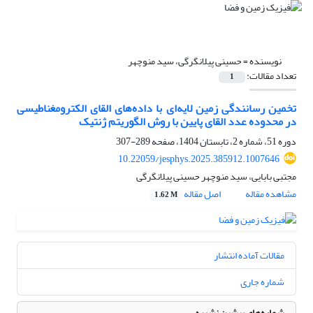
نویسنده =
حسینی پیلانگرگی، سید منوچهر
تعداد مقالات:
1
تخمین رسانندگی زمین لایه‌ای با داده‌های القای الکترومغناطیسی
در محدوده عدد القای پایین با روش الگوریتم ژنتیک
دوره 51، شماره 2، تابستان 1404، صفحه
289-307
10.22059/jesphys.2025.385912.1007646
مجتبی بابایی، سید منوچهر حسینی پیلانگرگی
مشاهده مقاله
اصل مقاله
1.62 M
مقالات آماده انتشار
شماره جاری
شماره‌های پیشین نشریه