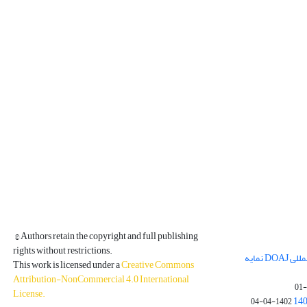
© Authors retain the copyright and full publishing
rights without restrictions.
مجله فیزیک زمین و فضا در پایگاه بین المللی DOAJ نمایه
This work is licensed under a
Creative Commons
Attribution-NonCommercial 4.0 International
License
.
1402-04-04