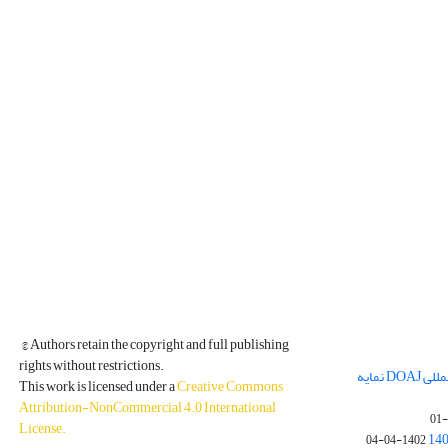
© Authors retain the copyright and full publishing
rights without restrictions.
مجله فیزیک زمین و فضا در پایگاه بین المللی DOAJ نمایه
This work is licensed under a
Creative Commons
Attribution-NonCommercial 4.0 International
License
.
1402-04-04