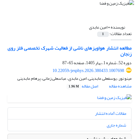
نویسنده =
امین عابدی
تعداد مقالات:
1
مطالعه انتشار هواویزهای ناشی از فعالیت شهرک تخصصی فلز روی
زنجان
دوره 52، شماره 1، بهار 1405، صفحه
65-87
10.22059/jesphys.2026.380433.1007698
مینو نور، یوسفعلی عابدینی، امین عابدی، عباسعلی زمانی، پرهام عابدینی
مشاهده مقاله
اصل مقاله
1.96 M
مقالات آماده انتشار
شماره جاری
شماره‌های پیشین نشریه