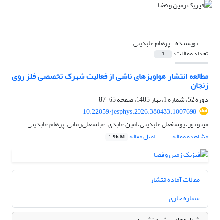
نویسنده =
پرهام عابدینی
تعداد مقالات:
1
مطالعه انتشار هواویزهای ناشی از فعالیت شهرک تخصصی فلز روی
زنجان
دوره 52، شماره 1، بهار 1405، صفحه
65-87
10.22059/jesphys.2026.380433.1007698
مینو نور، یوسفعلی عابدینی، امین عابدی، عباسعلی زمانی، پرهام عابدینی
مشاهده مقاله
اصل مقاله
1.96 M
مقالات آماده انتشار
شماره جاری
شماره‌های پیشین نشریه