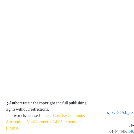
© Authors retain the copyright and full publishing
rights without restrictions.
مجله فیزیک زمین و فضا در پایگاه بین المللی DOAJ نمایه
This work is licensed under a
Creative Commons
Attribution-NonCommercial 4.0 International
License
.
1402-04-04