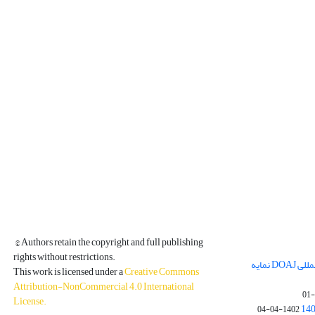
© Authors retain the copyright and full publishing
rights without restrictions.
مجله فیزیک زمین و فضا در پایگاه بین المللی DOAJ نمایه
This work is licensed under a
Creative Commons
Attribution-NonCommercial 4.0 International
License
.
1402-04-04