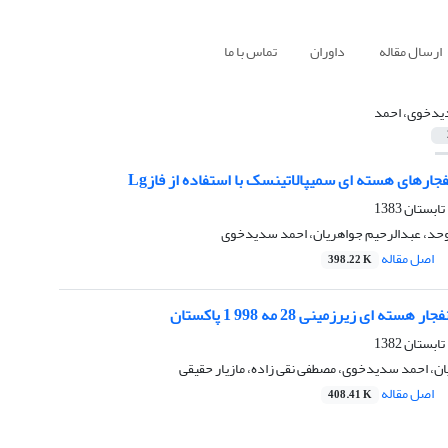
ارسال مقاله
داوران
تماس با ما
دخوى، احمد
جارهای هسته ای سمیپالاتینسک با استفاده از فازLg
حد، عبدالرحیم جواهریان، احمد سدیدخوى
اصل مقاله
398.22 K
ته ای زیرزمینی 28 مه 998 1 پاکستان
ن، احمد سدیدخوى، مصطفى نقى زاده، مازیار حقیقى
اصل مقاله
408.41 K