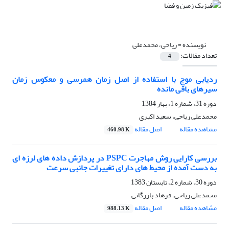
نویسنده =
ریاحى، محمدعلى
تعداد مقالات:
4
ردیابی موج با استفاده از اصل زمان همرسی و معکوس زمان
سیرهای باقی مانده
دوره 31، شماره 1، بهار 1384
محمدعلى ریاحى، سعید اکبرى
مشاهده مقاله
اصل مقاله
460.98 K
بررسی کارایی روش مهاجرت PSPC در پردازش داده های لرزه ای
به دست آمده از محیط های دارای تغییرات جانبی سرعت
دوره 30، شماره 2، تابستان 1383
محمدعلى ریاحى، فرهاد بازرگانى
مشاهده مقاله
اصل مقاله
988.13 K