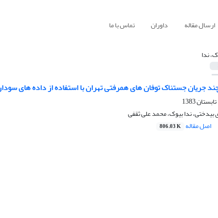
ارسال مقاله
داوران
تماس با ما
ک، ندا
ند جریان جستناک توفان های همرفتی تهران با استفاده از داده های سودار
 بیدختى، ندا بیوک، محمد على ثقفى
اصل مقاله
806.03 K