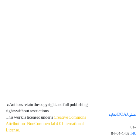
© Authors retain the copyright and full publishing
rights without restrictions.
مجله فیزیک زمین و فضا در پایگاه بین المللی DOAJ نمایه
This work is licensed under a
Creative Commons
Attribution-NonCommercial 4.0 International
License
.
1402-04-04