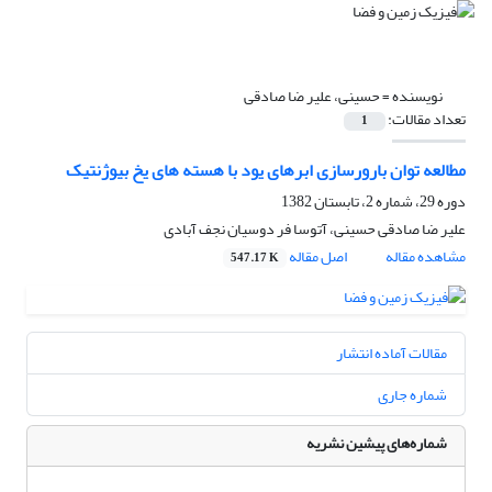
نویسنده =
حسینى، علیر ضا صادقى
تعداد مقالات:
1
مطالعه توان بارورسازی ابرهای یود با هسته های یخ بیوژنتیک
دوره 29، شماره 2، تابستان 1382
علیر ضا صادقى حسینى، آتوسا فر دوسیان نجف آبادى
مشاهده مقاله
اصل مقاله
547.17 K
مقالات آماده انتشار
شماره جاری
شماره‌های پیشین نشریه