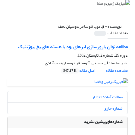
نویسنده =
آبادى، آتوسا فر دوسیان نجف
تعداد مقالات:
1
مطالعه توان بارورسازی ابرهای یود با هسته های یخ بیوژنتیک
دوره 29، شماره 2، تابستان 1382
علیر ضا صادقى حسینى، آتوسا فر دوسیان نجف آبادى
مشاهده مقاله
اصل مقاله
547.17 K
مقالات آماده انتشار
شماره جاری
شماره‌های پیشین نشریه