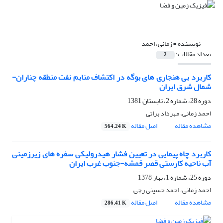
نویسنده =
زمانی، احمد
تعداد مقالات:
2
کاربرد بی هنجاری های بوگه در اکتشاف منابم نفت منطقه چناران-
شمال شرق ایران
دوره 28، شماره 2، تابستان 1381
احمد زمانی، مهرداد براتى
مشاهده مقاله
اصل مقاله
564.24 K
کاربرد چاه پیمایی در تعیین فشار هیدرولیکی سفره های زیرزمینی
آب ناحیه کارستی قصر قمشه-جنوب غرب ایران
دوره 25، شماره 1، بهار 1378
احمد زمانی، احمد حسینی رچی
مشاهده مقاله
اصل مقاله
286.41 K