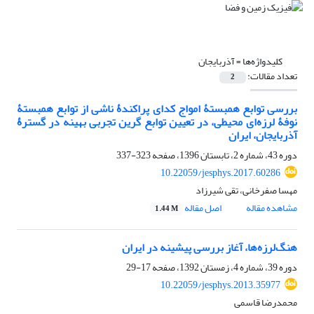
کلیدواژه‌ها =
آذربایجان
تعداد مقالات:
2
بررسی توابع همبستۀ امواج کدای پراکندۀ ناشی از توابع همبستۀ
نوفۀ لرزه‌ای محیطی، در تعیین توابع گرین تجربی بهینه در گسترۀ
آذربایجان، ایران
دوره 43، شماره 2، تابستان 1396، صفحه
323-337
10.22059/jesphys.2017.60286
مهسا صفرخانی، تقی شیرزاد
مشاهده مقاله
اصل مقاله
1.44 M
هنگ‌لرزه‌ها، آغاز بررسی پیشینه در ایران
دوره 39، شماره 4، زمستان 1392، صفحه
17-29
10.22059/jesphys.2013.35977
محمدرضا قاسمی